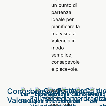
un punto di
partenza
ideale per
pianificare la
tua visita a
Valencia in
modo
semplice,
consapevole
e piacevole.
Conoscere
Las
Gastronomia
Feste
Mercati e
Cultur
L
Valencia
Fallas di
valenciana
ed
mercatini
tradizi
s
non si
Valencia
scopre solo