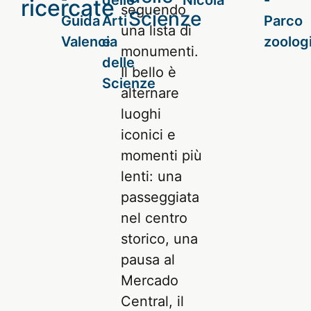
ricercate
seguendo
Scienze
una lista di
monumenti.
Il bello è
alternare
luoghi
iconici e
momenti più
lenti: una
passeggiata
nel centro
storico, una
pausa al
Mercado
Central, il