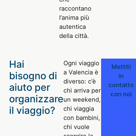
raccontano
l’anima più
autentica
della città.
Hai
Ogni viaggio
Mettiti
a Valencia è
bisogno di
in
diverso: c’è
aiuto per
contatto
chi arriva per
con noi
organizzare
un weekend,
il viaggio?
chi viaggia
con bambini,
chi vuole