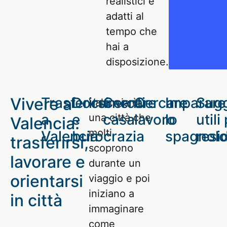
realistici e
adatti al
tempo che
hai a
disposizione.
Vivere a
Trasferirsi
Documenti
Cercare
Cercare
Imparare
Sugg
Valencia è
a
e
casa
lavoro
lo
utili
una città che
Valencia:
molti
Valencia
burocrazia
spagnol
resi
trasferirsi,
scoprono
lavorare e
durante un
orientarsi
viaggio e poi
iniziano a
in città
immaginare
come