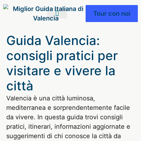
Tour con noi
IL TUO VIAGGIO
VIVERE A VALENCIA
NOSTRI SERVIZI
Guida Valencia:
consigli pratici per
visitare e vivere la
città
Valencia è una città luminosa,
mediterranea e sorprendentemente facile
da vivere. In questa guida trovi consigli
pratici, itinerari, informazioni aggiornate e
suggerimenti di chi conosce la città da