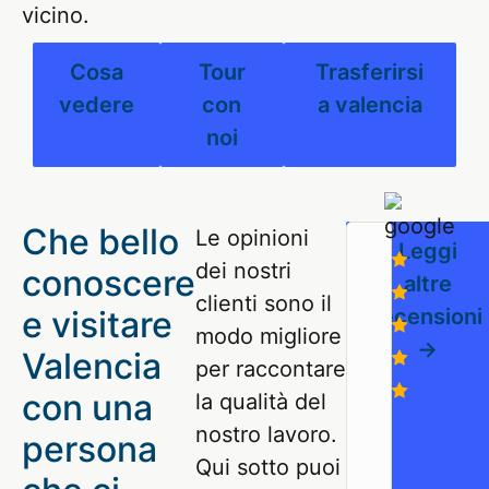
vicino.
Cosa
Tour
Trasferirsi
vedere
con
a valencia
noi
Che bello
Le opinioni
Leggi
dei nostri
conoscere
altre
clienti sono il
e visitare
recensioni
modo migliore
->
Valencia
per raccontare
con una
la qualità del
nostro lavoro.
Michele
persona
e’
Qui sotto puoi
l’amico