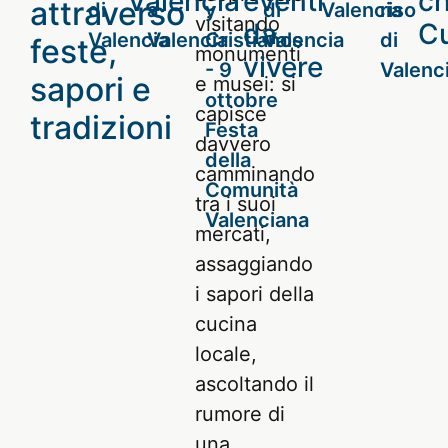
Valencia
eventi
c
attraverso
visitando
da
Cu
feste,
monumenti
vivere
sapori e
e musei: si
capisce
tradizioni
davvero
camminando
tra i suoi
mercati,
assaggiando
i sapori della
cucina
locale,
ascoltando il
rumore di
una