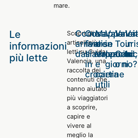
mare.
Le
Come
Cosa
Mappa
Valenci
Valen
Va
Scopri gli
arrivare
fare se
di
in
Touri
in
articoli più
informazioni
letti su Guida
dall'aeroporto
si arriva
Valencia
poochi
Card,
bic
più lette
Valencia, una
in
e
giorni
o no?
raccolta dei
crociera
cartine
contenuti che
utili
hanno aiutato
più viaggiatori
a scoprire,
capire e
vivere al
meglio la