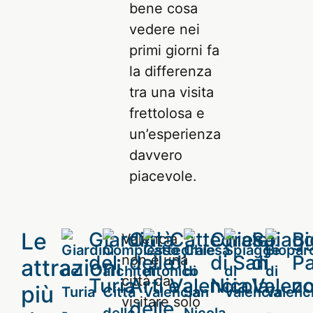
bene cosa
vedere nei
primi giorni fa
la differenza
tra una visita
frettolosa e
un’esperienza
davvero
piacevole.
Le
Giardini
Città
Cattedrale
Chiesa
Spiag
Bi
Valencia
del
delle
di
di San
di
P
non è una
attrazioni
città da
Turia
Arti e
Valencia
Nicola
Valenc
zo
più
visitare solo
delle