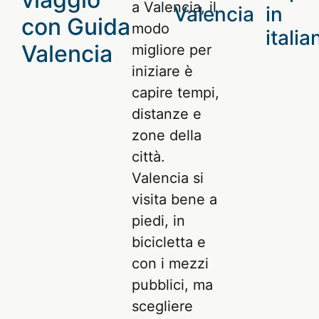
a Valencia, il
Leggi
Valencia
in
e
con Guida
di
modo
ricca
italia
più
Valencia
di
migliore per
curiosità
iniziare è
sulla
capire tempi,
storia
distanze e
e
zone della
la
cultura
città.
della
Valencia si
città.
visita bene a
Leggi
piedi, in
di
bicicletta e
più
con i mezzi
pubblici, ma
scegliere