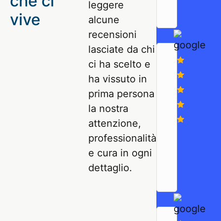
che ci
leggere
che
vive
alcune
t’invita
recensioni
a
lasciate da chi
casa
sua:
ci ha scelto e
Valencia!
ha vissuto in
Ti
prima persona
accoglie
la nostra
e
attenzione,
ti
mostra
professionalità
Una
storia,
piacevole
e cura in ogni
cultura
sorpresa!
dettaglio.
e
Ci
tradizione
ha
di
guidato
questa
e