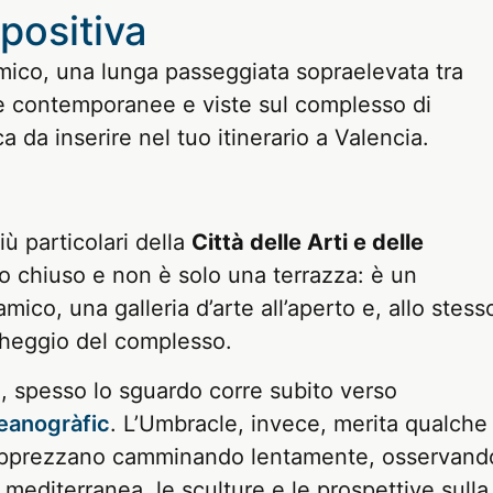
positiva
amico, una lunga passeggiata sopraelevata tra
re contemporanee e viste sul complesso di
 da inserire nel tuo itinerario a Valencia.
ù particolari della
Città delle Arti e delle
o chiuso e non è solo una terrazza: è un
ico, una galleria d’arte all’aperto e, allo stess
cheggio del complesso.
a, spesso lo sguardo corre subito verso
eanogràfic
. L’Umbracle, invece, merita qualche
si apprezzano camminando lentamente, osservand
 mediterranea, le sculture e le prospettive sulla