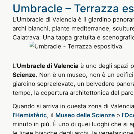
Umbracle – Terrazza es
L’Umbracle di Valencia è il giardino panor
archi bianchi, piante mediterranee, scultu
Calatrava. Una tappa gratuita e scenografica
L’
Umbracle di Valencia
è uno degli spazi pi
Scienze
. Non è un museo, non è un edifici
giardino sopraelevato, un belvedere panoram
tempo, la copertura architettonica del par
Quando si arriva in questa zona di Valenci
l’Hemisfèric
, il
Museo delle Scienze
o
l’Oc
minuto in più. È uno di quei luoghi che 
le linee bianche degli archi, la vegetazione