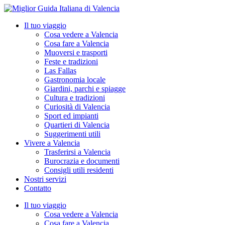
Vai
al
Il tuo viaggio
contenuto
Cosa vedere a Valencia
Cosa fare a Valencia
Muoversi e trasporti
Feste e tradizioni
Las Fallas
Gastronomia locale
Giardini, parchi e spiagge
Cultura e tradizioni
Curiosità di Valencia
Sport ed impianti
Quartieri di Valencia
Suggerimenti utili
Vivere a Valencia
Trasferirsi a Valencia
Burocrazia e documenti
Consigli utili residenti
Nostri servizi
Contatto
Il tuo viaggio
Cosa vedere a Valencia
Cosa fare a Valencia