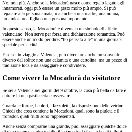
No, non più. Anche se la Mocadorà nasce come regalo legato agli
innamorati, oggi può essere un gesto molto più ampio. Si può
regalare alla persona amata, ma anche a una madre, una nonna,
un’amica, una figlia o una persona importante.
In questo senso, la Mocadorà è diventata un simbolo di affetto
valenciano. Non serve per forza una dichiarazione romantica. Può
essere anche un modo per dire: “ho pensato a te” in una giornata
speciale per la città.
E se sei in viaggio a Valencia, può diventare anche un souvenir
diverso dal solito: non una calamita o una cartolina, ma un pezzo di
tradizione locale da assaggiare e condividere.
Come vivere la Mocadorà da visitatore
Se sei a Valencia nei giorni del 9 ottobre, la cosa più bella da fare è
entrare in una pasticceria e osservare.
Guarda le forme, i colori, i fazzoletti, la disposizione delle vetrine.
Chiedi che cosa contiene la Mocadorà, quali sono la piuleta e il
tronador, quali frutti sono rappresentati.
Anche senza comprarne una grande, puoi assaggiare qualche dolce
di marzapane e capire meglio il legame tra la festa e la città. Puoi