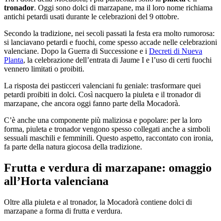
tronador
. Oggi sono dolci di marzapane, ma il loro nome richiama
antichi petardi usati durante le celebrazioni del 9 ottobre.
Secondo la tradizione, nei secoli passati la festa era molto rumorosa:
si lanciavano petardi e fuochi, come spesso accade nelle celebrazioni
valenciane. Dopo la Guerra di Successione e i
Decreti di Nueva
Planta
, la celebrazione dell’entrata di Jaume I e l’uso di certi fuochi
vennero limitati o proibiti.
La risposta dei pasticceri valenciani fu geniale: trasformare quei
petardi proibiti in dolci. Così nacquero la piuleta e il tronador di
marzapane, che ancora oggi fanno parte della Mocadorà.
C’è anche una componente più maliziosa e popolare: per la loro
forma, piuleta e tronador vengono spesso collegati anche a simboli
sessuali maschili e femminili. Questo aspetto, raccontato con ironia,
fa parte della natura giocosa della tradizione.
Frutta e verdura di marzapane: omaggio
all’Horta valenciana
Oltre alla piuleta e al tronador, la Mocadorà contiene dolci di
marzapane a forma di frutta e verdura.