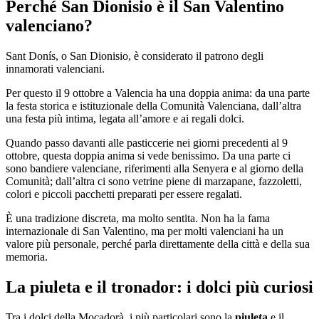
Perché San Dionisio è il San Valentino
valenciano?
Sant Donís, o San Dionisio, è considerato il patrono degli
innamorati valenciani.
Per questo il 9 ottobre a Valencia ha una doppia anima: da una parte
la festa storica e istituzionale della Comunità Valenciana, dall’altra
una festa più intima, legata all’amore e ai regali dolci.
Quando passo davanti alle pasticcerie nei giorni precedenti al 9
ottobre, questa doppia anima si vede benissimo. Da una parte ci
sono bandiere valenciane, riferimenti alla Senyera e al giorno della
Comunità; dall’altra ci sono vetrine piene di marzapane, fazzoletti,
colori e piccoli pacchetti preparati per essere regalati.
È una tradizione discreta, ma molto sentita. Non ha la fama
internazionale di San Valentino, ma per molti valenciani ha un
valore più personale, perché parla direttamente della città e della sua
memoria.
La piuleta e il tronador: i dolci più curiosi
Tra i dolci della Mocadorà, i più particolari sono la
piuleta
e il