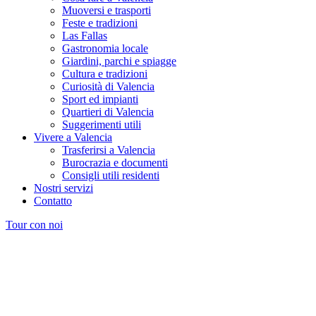
Muoversi e trasporti
Feste e tradizioni
Las Fallas
Gastronomia locale
Giardini, parchi e spiagge
Cultura e tradizioni
Curiosità di Valencia
Sport ed impianti
Quartieri di Valencia
Suggerimenti utili
Vivere a Valencia
Trasferirsi a Valencia
Burocrazia e documenti
Consigli utili residenti
Nostri servizi
Contatto
Tour con noi