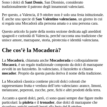
Sono i dolci di
Sant Donís
, San Dionisio, considerato
tradizionalmente il patrono degli innamorati valenciani.
Per questo, a Valencia, il 9 ottobre non è solo una festa istituzionale.
È anche una specie di
San Valentino valenciano
, un giorno in cui
si regala una Mocadorà alla persona amata o a una persona cara.
Questo articolo fa parte della nostra sezione dedicata agli aneddoti
spagnoli e curiosità di Valencia, perché racconta una tradizione che
unisce amore, marzapane, storia, pirotecnia e identità valenciana.
Che cos’è la Mocadorà?
La
Mocadorà
, chiamata anche
Mocadorada
o colloquialmente
Mocaorà
, è un regalo tradizionale composto da dolci di marzapane
avvolti in un fazzoletto. In valenciano, il fazzoletto si chiama
mocador
. Proprio da questa parola deriva il nome della tradizione.
La Mocadorà classica contiene piccoli dolci colorati che
rappresentano frutta e verdura dell’orto valenciano: arance, limoni,
melanzane, peperoni, zucche, pere, fichi e altri prodotti della terra.
Accanto a questi dolci, però, ci sono quasi sempre due figure molto
particolari: la
piuleta
e il
tronador
, due dolci di marzapane che
ricordano antichi petardi legati alla festa del 9 ottobre.