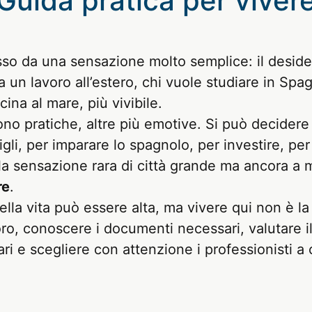
 Guida pratica per vivere
o da una sensazione molto semplice: il desideri
un lavoro all’estero, chi vuole studiare in Spagn
ina al mare, più vivibile.
o pratiche, altre più emotive. Si può decidere d
igli, per imparare lo spagnolo, per investire, p
 sensazione rara di città grande ma ancora a m
re
.
à della vita può essere alta, ma vivere qui non è 
o, conoscere i documenti necessari, valutare il c
ari e scegliere con attenzione i professionisti a c