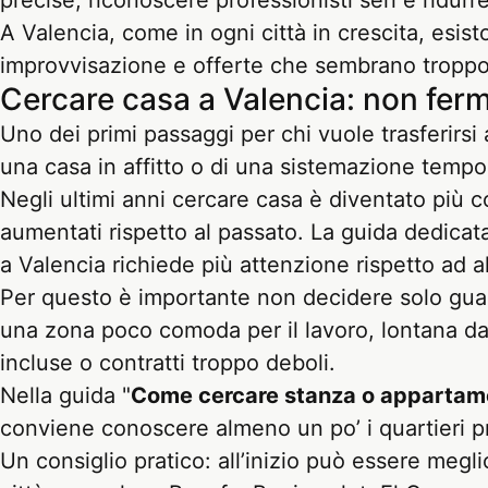
precise, riconoscere professionisti seri e ridurre
A Valencia, come in ogni città in crescita, esis
improvvisazione e offerte che sembrano troppo 
Cercare casa a Valencia: non ferma
Uno dei primi passaggi per chi vuole trasferirsi
una casa in affitto o di una sistemazione tempo
Negli ultimi anni cercare casa è diventato più co
aumentati rispetto al passato. La guida dedicat
a Valencia richiede più attenzione rispetto ad al
Per questo è importante non decidere solo gua
una zona poco comoda per il lavoro, lontana d
incluse o contratti troppo deboli.
Nella guida "
Come cercare stanza o appartame
conviene conoscere almeno un po’ i quartieri pr
Un consiglio pratico: all’inizio può essere megl