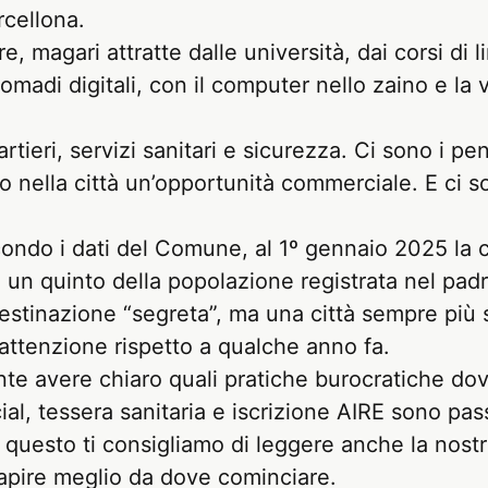
rcellona.
, magari attratte dalle università, dai corsi di l
madi digitali, con il computer nello zaino e la 
rtieri, servizi sanitari e sicurezza. Ci sono i p
 nella città un’opportunità commerciale. E ci sono
condo i dati del Comune, al 1º gennaio 2025 la c
rca un quinto della popolazione registrata nel p
estinazione “segreta”, ma una città sempre più 
ù attenzione rispetto a qualche anno fa.
te avere chiaro quali pratiche burocratiche dovra
, tessera sanitaria e iscrizione AIRE sono pas
r questo ti consigliamo di leggere anche la nost
apire meglio da dove cominciare.