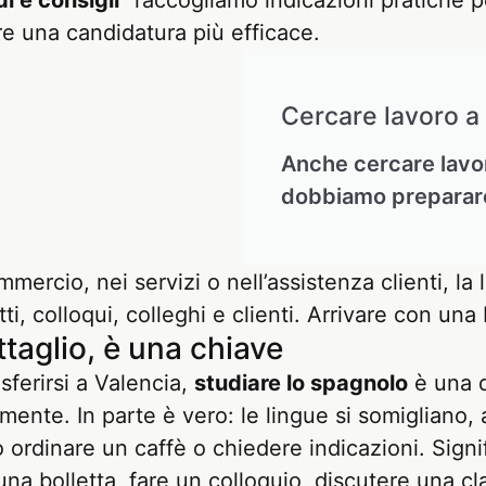
i e consigli"
raccogliamo indicazioni pratiche 
re una candidatura più efficace.
Cercare lavoro a
Anche cercare lavor
dobbiamo prepararci 
ommercio, nei servizi o nell’assistenza clienti, l
ti, colloqui, colleghi e clienti. Arrivare con una
taglio, è una chiave
sferirsi a Valencia,
studiare lo spagnolo
è una d
ilmente. In parte è vero: le lingue si somigliano,
o ordinare un caffè o chiedere indicazioni. Signi
una bolletta, fare un colloquio, discutere una cl