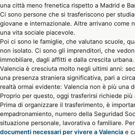
una città meno frenetica rispetto a Madrid e Ba
Ci sono persone che si trasferiscono per studiare
giovane e internazionale. Altre arrivano come no
una vita sociale piacevole.
Poi ci sono le famiglie, che valutano scuole, qua
non isolato. Ci sono gli imprenditori, che vedono
immobiliare, dagli affitti e dalla crescita urbana.
Valencia è cresciuta molto negli ultimi anni: se
una presenza straniera significativa, pari a ci
realtà ormai evidente: Valencia non è più una d
Proprio per questo, oggi trasferirsi richiede pi
Prima di organizzare il trasferimento, è importan
empadronamiento, numero della Seguridad Social
situazione personale, lavorativa o familiare. Pe
documenti necessari per vivere a Valencia
e c