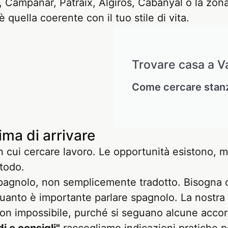
 Campanar, Patraix, Algirós, Cabanyal o la zona
 quella coerente con il tuo stile di vita.
Trovare casa a V
Come cercare stanz
ima di arrivare
cui cercare lavoro. Le opportunità esistono, ma
todo.
pagnolo, non semplicemente tradotto. Bisogna ca
uanto è importante parlare spagnolo. La nostra 
a non impossibile, purché si seguano alcune acco