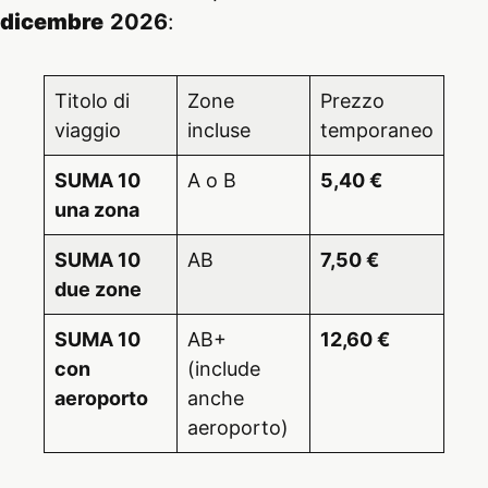
dicembre
2026
:
Titolo di
Zone
Prezzo
viaggio
incluse
temporaneo
SUMA 10
A o B
5,40 €
una zona
SUMA 10
AB
7,50 €
due zone
SUMA 10
AB+
12,60 €
con
(include
aeroporto
anche
aeroporto)