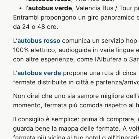
l’
autobus verde
, Valencia Bus / Tour p
Entrambi propongono un giro panoramico con 
da 24 o 48 ore.
L’
autobus rosso
comunica un servizio hop-
100% elettrico, audioguida in varie lingue 
con altre esperienze, come l’Albufera o Sa
L’
autobus verde
propone una ruta di circa 
fermate distribuite in città e partenza/arri
Non direi che uno sia sempre migliore dell’a
momento, fermata più comoda rispetto al tuo 
Il consiglio è semplice: prima di comprare, c
guarda bene la mappa delle fermate. A volte
fermata più vicina al tuo hotel o all’itinera