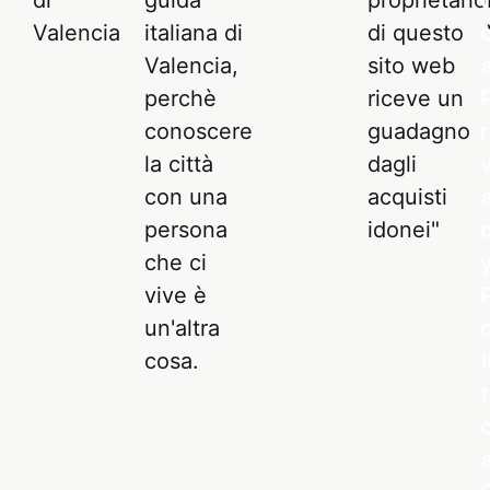
guida
proprietario
t
italiana di
di questo
Valencia,
sito web
perchè
riceve un
conoscere
guadagno
r
la città
dagli
con una
acquisti
persona
idonei"
che ci
vive è
un'altra
cosa.
l
t